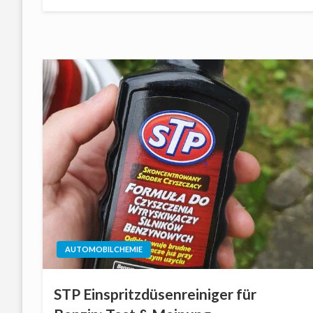
on
AUTOMOBILCHEMIE
STP Einspritzdüsenreiniger für