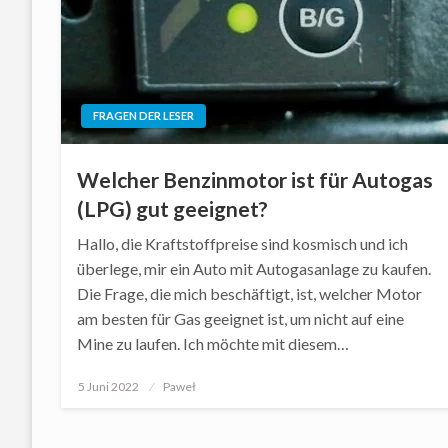
FRAGEN DER LESER
Welcher Benzinmotor ist für Autogas
(LPG) gut geeignet?
Hallo, die Kraftstoffpreise sind kosmisch und ich
überlege, mir ein Auto mit Autogasanlage zu kaufen.
Die Frage, die mich beschäftigt, ist, welcher Motor
am besten für Gas geeignet ist, um nicht auf eine
Mine zu laufen. Ich möchte mit diesem…
Posted
5 Juni 2022
Paweł
on