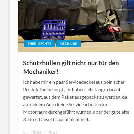
EHRE - RECHTE
MECHANIK
Schutzhüllen gilt nicht nur für den
Mechaniker!
Ich habe mir ein paar Servicedeckel aus polnischer
Produktion besorgt, sie haben sehr lange darauf
gewartet, aus dem Paket ausgepackt zu werden, da
an meinem Auto keine Servicearbeiten im
Motorraum durchgeführt wurden, aber der gute alte
3-Liter-Diesel braucht nicht viel…
Posted
5 Juni 2022
Paweł