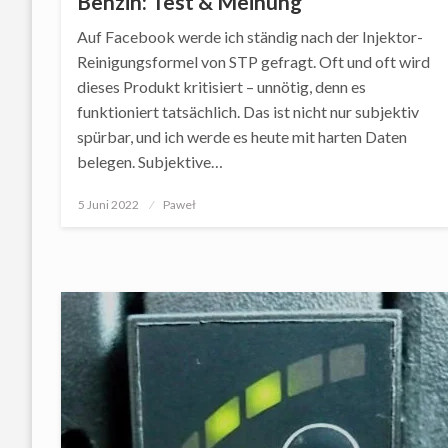
Benzin: Test & Meinung
Auf Facebook werde ich ständig nach der Injektor-
Reinigungsformel von STP gefragt. Oft und oft wird
dieses Produkt kritisiert – unnötig, denn es
funktioniert tatsächlich. Das ist nicht nur subjektiv
spürbar, und ich werde es heute mit harten Daten
belegen. Subjektive…
Posted
5 Juni 2022
Paweł
on