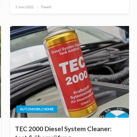
Posted
5 Juni 2022
Paweł
on
AUTOMOBILCHEMIE
TEC 2000 Diesel System Cleaner: