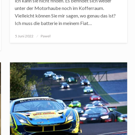
ich kann sie nicht finden. Es befindet sich weder
unter der Motorhaube noch im Kofferraum.
Vielleicht können Sie mir sagen, wo genau das ist?
Ich muss die batterie in meinem Fiat…
Posted
5 Juni 2022
Paweł
on