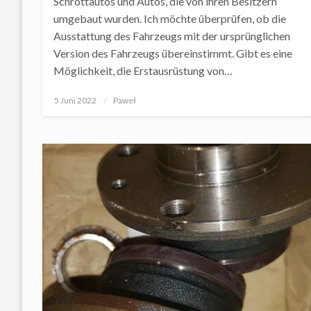
Schrottautos und Autos, die von ihren Besitzern
umgebaut wurden. Ich möchte überprüfen, ob die
Ausstattung des Fahrzeugs mit der ursprünglichen
Version des Fahrzeugs übereinstimmt. Gibt es eine
Möglichkeit, die Erstausrüstung von…
Posted
5 Juni 2022
Paweł
on