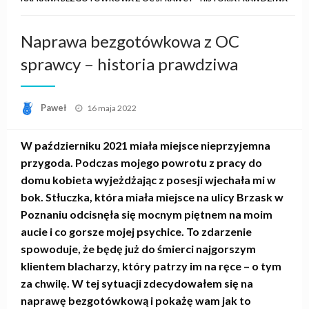
Naprawa bezgotówkowa z OC
sprawcy – historia prawdziwa
Opublikowane
Paweł
16 maja 2022
w
W październiku 2021 miała miejsce nieprzyjemna
przygoda. Podczas mojego powrotu z pracy do
domu kobieta wyjeżdżając z posesji wjechała mi w
bok. Stłuczka, która miała miejsce na ulicy Brzask w
Poznaniu odcisnęła się mocnym piętnem na moim
aucie i co gorsze mojej psychice. To zdarzenie
spowoduje, że będę już do śmierci najgorszym
klientem blacharzy, który patrzy im na ręce – o tym
za chwilę. W tej sytuacji zdecydowałem się na
naprawę bezgotówkową i pokażę wam jak to