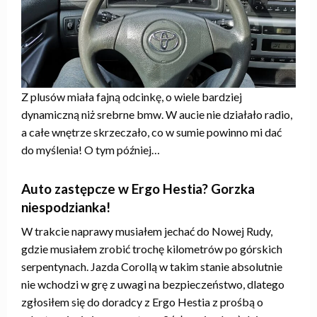
Z plusów miała fajną odcinkę, o wiele bardziej
dynamiczną niż srebrne bmw. W aucie nie działało radio,
a całe wnętrze skrzeczało, co w sumie powinno mi dać
do myślenia! O tym później…
Auto zastępcze w Ergo Hestia? Gorzka
niespodzianka!
W trakcie naprawy musiałem jechać do Nowej Rudy,
gdzie musiałem zrobić trochę kilometrów po górskich
serpentynach. Jazda Corollą w takim stanie absolutnie
nie wchodzi w grę z uwagi na bezpieczeństwo, dlatego
zgłosiłem się do doradcy z Ergo Hestia z prośbą o