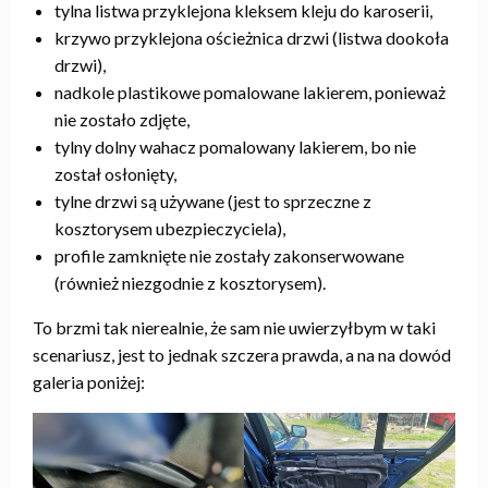
tylna listwa przyklejona kleksem kleju do karoserii,
krzywo przyklejona ościeżnica drzwi (listwa dookoła
drzwi),
nadkole plastikowe pomalowane lakierem, ponieważ
nie zostało zdjęte,
tylny dolny wahacz pomalowany lakierem, bo nie
został osłonięty,
tylne drzwi są używane (jest to sprzeczne z
kosztorysem ubezpieczyciela),
profile zamknięte nie zostały zakonserwowane
(również niezgodnie z kosztorysem).
To brzmi tak nierealnie, że sam nie uwierzyłbym w taki
scenariusz, jest to jednak szczera prawda, a na na dowód
galeria poniżej: