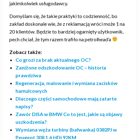
jakimkolwiek usługodawcy.
Domyślam się, że takie praktyki to codzienność, bo
zakład doskonale wie, że z reklamacją wróci może 1 na
20 klientów. Będzie to bardziej ogarnięty użytkownik,
pech chciał, że tym razem trafiło na petrolhead’a
Zobacz także:
Co grozi za brak aktualnego OC?
Zaniżone odszkodowanie OC – historia
prawdziwa
Regeneracja, malowanie i wymiana zacisków
hamulcowych
Dlaczego części samochodowe mają zatarte
napisy?
Zawór DISA w BMW Co to jest, jakie są objawy
uszkodzenia?
Wymiana węża turbiny (bałwanka) 0382PJ w
Peugeot 308 1.6 HDi 92KM