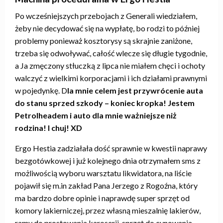
Po wcześniejszych przebojach z Generali wiedziałem,
żeby nie decydować się na wypłatę, bo rodzi to później
problemy ponieważ kosztorysy są skrajnie zaniżone,
trzeba się odwoływać, całość wlecze się długie tygodnie,
a Ja zmęczony stłuczką z lipca nie miałem chęci i ochoty
walczyć z wielkimi korporacjami i ich działami prawnymi
w pojedynkę. D
la mnie celem jest przywrócenie auta
do stanu sprzed szkody – koniec kropka! Jestem
Petrolheadem i auto dla mnie ważniejsze niż
rodzina! I chuj! XD
Ergo Hestia zadziałała dość sprawnie w kwestii naprawy
bezgotówkowej i już kolejnego dnia otrzymałem sms z
możliwością wyboru warsztatu likwidatora, na liście
pojawił się m.in zakład Pana Jerzego z Rogoźna, który
ma bardzo dobre opinie i naprawdę super sprzęt od
komory lakierniczej, przez własną mieszalnię lakierów,
ramy do prostowania karoserii, sprzęt do cynowania –