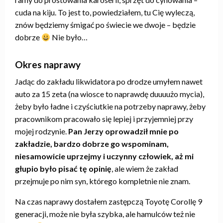
cuda na kiju. To jest to, powiedziałem, tu Cię wyleczą,
znów będziemy śmigać po świecie we dwoje – będzie
dobrze
Nie było…
Okres naprawy
Jadąc do zakładu likwidatora po drodze umyłem nawet
auto za 15 zeta (na wiosce to naprawdę duuuużo mycia),
żeby było ładne i czyściutkie na potrzeby naprawy, żeby
pracownikom pracowało się lepiej i przyjemniej przy
mojej rodzynie.
Pan Jerzy oprowadził mnie po
zakładzie, bardzo dobrze go wspominam,
niesamowicie uprzejmy i uczynny człowiek, aż mi
głupio było pisać tę opinię
, ale wiem że zakład
przejmuje po nim syn, którego kompletnie nie znam.
Na czas naprawy dostałem zastępczą Toyotę Corollę 9
generacji, może nie była szybka, ale hamulców też nie