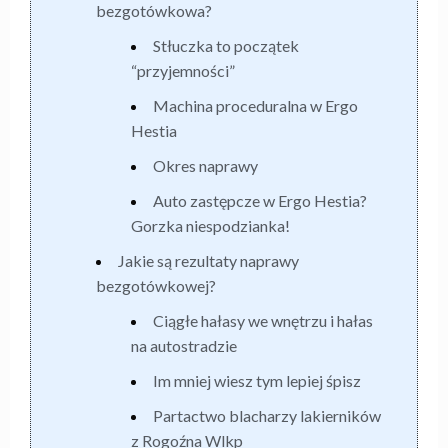
bezgotówkowa?
Stłuczka to początek
“przyjemności”
Machina proceduralna w Ergo
Hestia
Okres naprawy
Auto zastępcze w Ergo Hestia?
Gorzka niespodzianka!
Jakie są rezultaty naprawy
bezgotówkowej?
Ciągłe hałasy we wnętrzu i hałas
na autostradzie
Im mniej wiesz tym lepiej śpisz
Partactwo blacharzy lakierników
z Rogoźna Wlkp