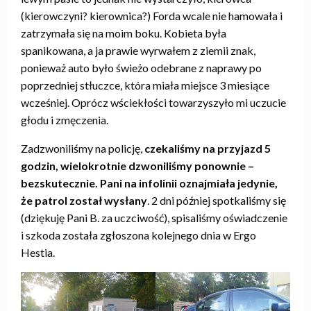
(kierowczyni? kierownica?) Forda wcale nie hamowała i
zatrzymała się na moim boku. Kobieta była
spanikowana, a ja prawie wyrwałem z ziemii znak,
ponieważ auto było świeżo odebrane z naprawy po
poprzedniej stłuczce, która miała miejsce 3 miesiące
wcześniej. Oprócz wściekłości towarzyszyło mi uczucie
głodu i zmęczenia.
Zadzwoniliśmy na policję,
czekaliśmy na przyjazd 5
godzin, wielokrotnie dzwoniliśmy ponownie –
bezskutecznie. Pani na infolinii oznajmiała jedynie,
że patrol został wysłany
. 2 dni później spotkaliśmy się
(dziękuję Pani B. za uczciwość), spisaliśmy oświadczenie
i szkoda została zgłoszona kolejnego dnia w Ergo
Hestia.