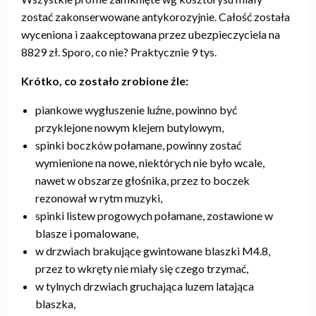
zostać zakonserwowane antykorozyjnie. Całość została
wyceniona i zaakceptowana przez ubezpieczyciela na
8829 zł. Sporo, co nie? Praktycznie 9 tys.
Krótko, co zostało zrobione źle:
piankowe wygłuszenie luźne, powinno być
przyklejone nowym klejem butylowym,
spinki boczków połamane, powinny zostać
wymienione na nowe, niektórych nie było wcale,
nawet w obszarze głośnika, przez to boczek
rezonował w rytm muzyki,
spinki listew progowych połamane, zostawione w
blasze i pomalowane,
w drzwiach brakujące gwintowane blaszki M4.8,
przez to wkręty nie miały się czego trzymać,
w tylnych drzwiach gruchająca luzem latająca
blaszka,