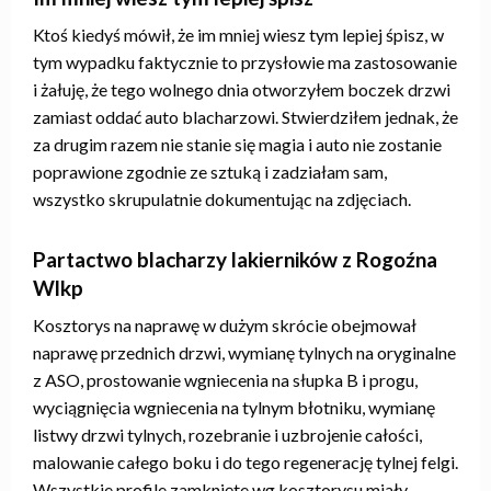
Ktoś kiedyś mówił, że im mniej wiesz tym lepiej śpisz, w
tym wypadku faktycznie to przysłowie ma zastosowanie
i żałuję, że tego wolnego dnia otworzyłem boczek drzwi
zamiast oddać auto blacharzowi. Stwierdziłem jednak, że
za drugim razem nie stanie się magia i auto nie zostanie
poprawione zgodnie ze sztuką i zadziałam sam,
wszystko skrupulatnie dokumentując na zdjęciach.
Partactwo blacharzy lakierników z Rogoźna
Wlkp
Kosztorys na naprawę w dużym skrócie obejmował
naprawę przednich drzwi, wymianę tylnych na oryginalne
z ASO, prostowanie wgniecenia na słupka B i progu,
wyciągnięcia wgniecenia na tylnym błotniku, wymianę
listwy drzwi tylnych, rozebranie i uzbrojenie całości,
malowanie całego boku i do tego regenerację tylnej felgi.
Wszystkie profile zamknięte wg kosztorysu miały