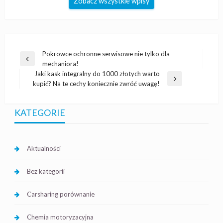
Zobacz wszystkie wpisy
Nawigacja
Pokrowce ochronne serwisowe nie tylko dla
Poprzedni
mechaniora!
wpisu
wpis
Jaki kask integralny do 1000 złotych warto
Następny
kupić? Na te cechy koniecznie zwróć uwagę!
wpis
KATEGORIE
Aktualności
Bez kategorii
Carsharing porównanie
Chemia motoryzacyjna