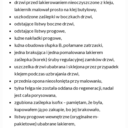
drzwi przed lakierowaniem nieoczyszczone z kleju,
lakiernik malował prosto na klej butylowy,
uszkodzone zaślepki w boczkach drzwi,
odstające listwy boczne drzwi,
odstające listwy progowe,
luźne nakładki progowe,
luźna obudowa słupka B, połamane zatrzaski,
jedna brakująca i jedna pomalowana lakierem
zaślepka (korek) śruby regulacyjnej zamków drzwi,
uszczelka drzwi ubabrana i sklejona przez przypadek
klejem podczas uzbrajania drzwi,
przednia opona nieosłonięta przy malowaniu,
tylna felga nie została oddana do regeneracji, nadal
jest cała porysowana,
zgubiona zaślepka isofix – pamiętam, że była,
kupowałem ją po zakupie, bo jej brakowało,
listwy progowe wewnętrzne (oryginalne m-
pakietowe) ubabrane lakierem,