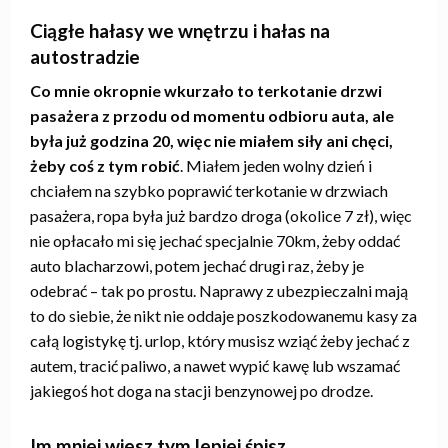
Ciągłe hałasy we wnętrzu i hałas na
autostradzie
Co mnie okropnie wkurzało to terkotanie drzwi
pasażera z przodu od momentu odbioru auta, ale
była już godzina 20, więc nie miałem siły ani chęci,
żeby coś z tym robić
. Miałem jeden wolny dzień i
chciałem na szybko poprawić terkotanie w drzwiach
pasażera, ropa była już bardzo droga (okolice 7 zł), więc
nie opłacało mi się jechać specjalnie 70km, żeby oddać
auto blacharzowi, potem jechać drugi raz, żeby je
odebrać – tak po prostu. Naprawy z ubezpieczalni mają
to do siebie, że nikt nie oddaje poszkodowanemu kasy za
całą logistykę tj. urlop, który musisz wziąć żeby jechać z
autem, tracić paliwo, a nawet wypić kawę lub wszamać
jakiegoś hot doga na stacji benzynowej po drodze.
Im mniej wiesz tym lepiej śpisz