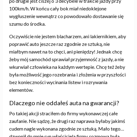
po drugie jest ciszej o 3 decybele w trakcie jazdy przy
100km/h. W końcu cały bok miał niedoklejone
wygłuszenie wewnątrz co powodowało dostawanie się
szumu do środka.
Oczywiście nie jestem blacharzem, ani lakiernikiem, aby
poprawić auto jeszcze raz zgodnie ze sztuką, nie
miałbym nawet na to chęci, ani pieniędzy! Jednak chcę
żeby mój samochód sprawiał przyjemność z jazdy, a nie
wkurwiał człowieka na każdym wertepie. Chcę też żeby
była możliwość jego rozebrania i złożenia w przyszłości
bez konieczności wycinania listew i rozrywania
elementów.
Dlaczego nie oddałeś auta na gwarancji?
Po takiej akcji straciłem do firmy wykonawczej całe
zaufanie. Nie sądzę, że drugi raz naprawa byłaby jakimś
cudem nagle wykonana zgodnie ze sztuką. Mało tego…
dzwonił do mnie syn właściciela firmy, rozmowa była