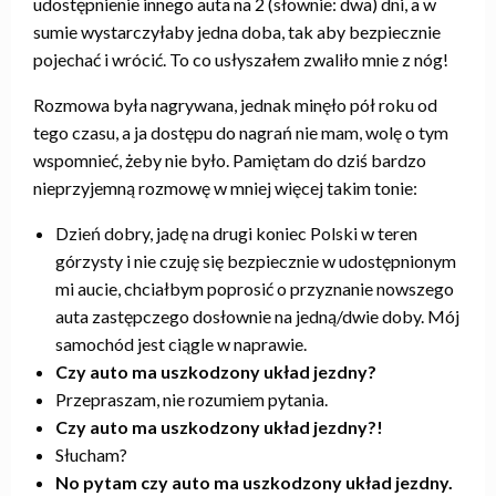
udostępnienie innego auta na 2 (słownie: dwa) dni, a w
sumie wystarczyłaby jedna doba, tak aby bezpiecznie
pojechać i wrócić. To co usłyszałem zwaliło mnie z nóg!
Rozmowa była nagrywana, jednak minęło pół roku od
tego czasu, a ja dostępu do nagrań nie mam, wolę o tym
wspomnieć, żeby nie było. Pamiętam do dziś bardzo
nieprzyjemną rozmowę w mniej więcej takim tonie:
Dzień dobry, jadę na drugi koniec Polski w teren
górzysty i nie czuję się bezpiecznie w udostępnionym
mi aucie, chciałbym poprosić o przyznanie nowszego
auta zastępczego dosłownie na jedną/dwie doby. Mój
samochód jest ciągle w naprawie.
Czy auto ma uszkodzony układ jezdny?
Przepraszam, nie rozumiem pytania.
Czy auto ma uszkodzony układ jezdny?!
Słucham?
No pytam czy auto ma uszkodzony układ jezdny.