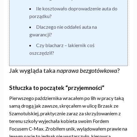
Ile kosztowało doprowadzenie auta do
porządku?
Dlaczego nie oddałeś auta na
gwarancji?
Czy blacharz – lakiernik coś
oszczędził?
Jak wygląda taka
naprawa bezgotówkowa
?
Stłuczka to początek “przyjemności”
Pierwszego października wracałem po 8h w pracy taką
samą drogą jak zawsze, skręcałem w ulicę Brzask ze
Szamotulskiej, praktycznie zaraz za skrzyżowaniem z
terenu szkoły wyjechała kobieta swoim Fordem
Focusem C-Max. Zrobiłem unik, wylądowałem prawie na
lewym pasie to jednak nie wystarczyło, kierowca