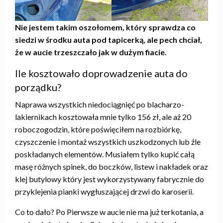
Nie jestem takim oszołomem, który sprawdza co
siedzi w środku auta pod tapicerką, ale pech chciał,
że w aucie trzeszczało jak w dużym fiacie.
Ile kosztowało doprowadzenie auta do
porządku?
Naprawa wszystkich niedociągnięć po blacharzo-
lakiernikach kosztowała mnie tylko 156 zł, ale aż 20
roboczogodzin, które poświęciłem na rozbiórkę,
czyszczenie i montaż wszystkich uszkodzonych lub źle
poskładanych elementów. Musiałem tylko kupić całą
masę różnych spinek, do boczków, listew i nakładek oraz
klej butylowy który jest wykorzystywany fabrycznie do
przyklejenia pianki wygłuszającej drzwi do karoserii.
Co to dało? Po Pierwsze w aucie nie ma już terkotania, a