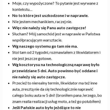
Moje, czy wypożyczone? To pytanie jest wyrwane z
kontekstu…
No to które jest uszkodzone i w naprawie.
NIe jestem mechanikiem, raczej nie.
Więc nie należy się Panu auto zastępcze!
Słucham? Mój samochód jest w naprawie w Państwa
współpracującym warsztacie.
Wg naszego systemu go tam nie ma.
Stoi tam od 2 tygodni, rozmawiałem z likwidatorem i
nie jest jeszcze gotowe.
Wg kosztorysu na technologiczną naprawę było
przewidziane 5 dni. Auto powinno być oddane i
nie należy się auto zastępcze.
Przecież to nierealny termin, likwidator ma też inne
auta, zresztą nie da się technologicznie naprawić
całego boku auta w 5 dni! (broniłem pana Jerzego, bo
znam realia realizacji usług moto, a też go polubiłem)
Jeśli Pańskie auto było jeżdżące to nie