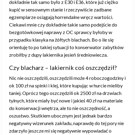
dokładnie tak samo było z E30 i E36, które już ciężko
kupić w sensownym stanie i rzeczywiście zadbane
egzemplarze osiągają horrendalne wręcz wartości.
Ciekawi mnie czy dokładnie takie samo podejście do
bezgotówkowej naprawy z OC sprawcy byłoby w
przypadku klasyka na żółtych blachach. Bo o ile się
orientuję to po takiej sytuacji to konserwator zabytków
zrobiłby z dupy lakiernika jesień średniowiecza.
Czy blacharz – lakiernik coś oszczędził?
Nic nie oszczędzili, oszczędzili może 4 roboczogodziny i
ok 100 zł na spinki i klej, które kupując w hurcie mieliby
taniej. Oprócz tego oszczędzili ok 2500 zł na drzwiach
tylnych, które miały być nowe i jakieś 40 zł na materiale
do konserwacji wnętrza, ale to nie oszczędność, a
oszustwo. Skutkiem ubocznym jest jednak bardzo
negatywny wizerunek zakładu, naprawdę do tej pory nie
zdarzyło jeszcze mi się negatywnie wypowiadać o