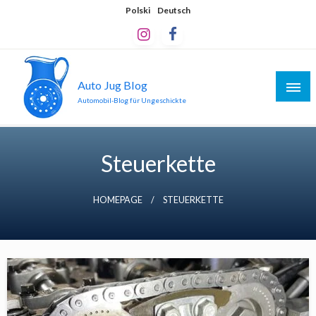
Skip
Polski
Deutsch
to
content
Auto Jug Blog
Automobil-Blog für Ungeschickte
Steuerkette
HOMEPAGE
STEUERKETTE