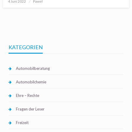
Posted
4 Juni 2022
Paweł
on
KATEGORIEN
Automobilberatung
Automobilchemie
Ehre – Rechte
Fragen der Leser
Freizeit