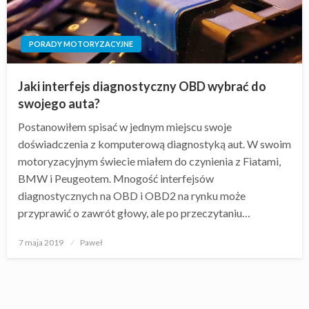
PORADY MOTORYZACYJNE
Jaki interfejs diagnostyczny OBD wybrać do
swojego auta?
Postanowiłem spisać w jednym miejscu swoje
doświadczenia z komputerową diagnostyką aut. W swoim
motoryzacyjnym świecie miałem do czynienia z Fiatami,
BMW i Peugeotem. Mnogość interfejsów
diagnostycznych na OBD i OBD2 na rynku może
przyprawić o zawrót głowy, ale po przeczytaniu…
Opublikowane
7 maja 2019
Paweł
w