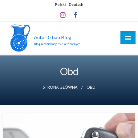
Skip
Polski
Deutsch
to
content
Auto Dzban Blog
Blog motoryzacyjny dla topornych
Obd
STRONA GŁÓWNA
OBD