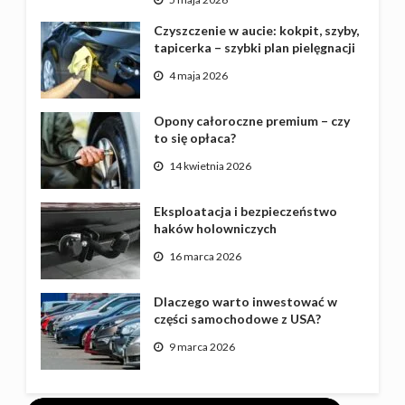
Czyszczenie w aucie: kokpit, szyby,
tapicerka – szybki plan pielęgnacji
4 maja 2026
Opony całoroczne premium – czy
to się opłaca?
14 kwietnia 2026
Eksploatacja i bezpieczeństwo
haków holowniczych
16 marca 2026
Dlaczego warto inwestować w
części samochodowe z USA?
9 marca 2026