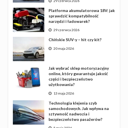
29 czerwca 2026
Platforma akumulatorowa 18V: jak
sprawdzić kompatybilność
narzędzi i ładowarek?
29 czerwca 2026
Chińskie SUV-y – hit czy kit?
20 maja 2026
Jak wybrać sklep motoryzacyjny
online, który gwarantuje jakość
części i bezpieczeństwo
użytkowania?
13 maja 2026
Technologia klejenia szyb
samochodowych. Jak wpływa na
sztywność nadwozia i
bezpieczeństwo pasażerów?
5 maja 2026