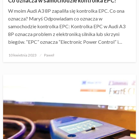
Co oznacza w samochodzie kontrolka EPC?
W moim Audi A3 8P zapaliła się kontrolka EPC. Co ona
oznacza? Maryś Odpowiadam co oznacza w
samochodzie kontrolka EPC: Kontrolka EPC w Audi A3
8P oznacza problem z elektroniką silnika lub skrzyni
biegów. “EPC” oznacza “Electronic Power Control” i…
Opublikowane
10 kwietnia 2023
Paweł
w