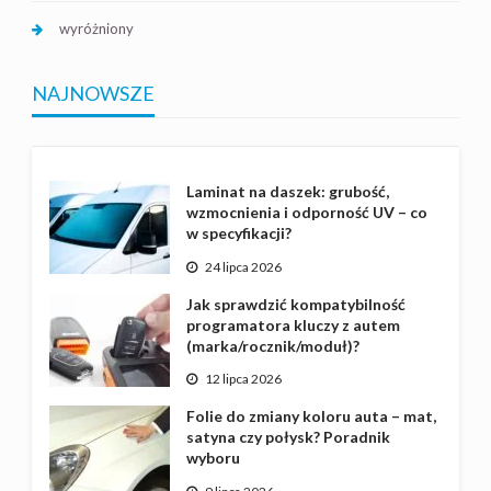
wyróżniony
NAJNOWSZE
Laminat na daszek: grubość,
wzmocnienia i odporność UV – co
w specyfikacji?
24 lipca 2026
Jak sprawdzić kompatybilność
programatora kluczy z autem
(marka/rocznik/moduł)?
12 lipca 2026
Folie do zmiany koloru auta – mat,
satyna czy połysk? Poradnik
wyboru