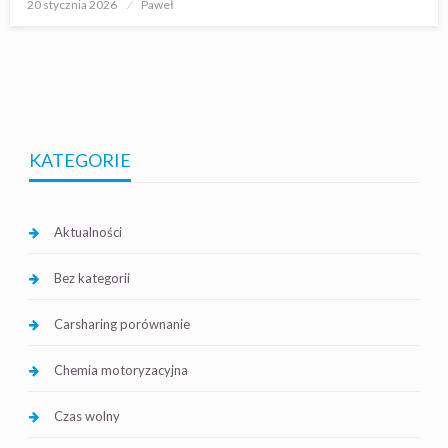
Opublikowane
20 stycznia 2026
Paweł
w
KATEGORIE
Aktualności
Bez kategorii
Carsharing porównanie
Chemia motoryzacyjna
Czas wolny