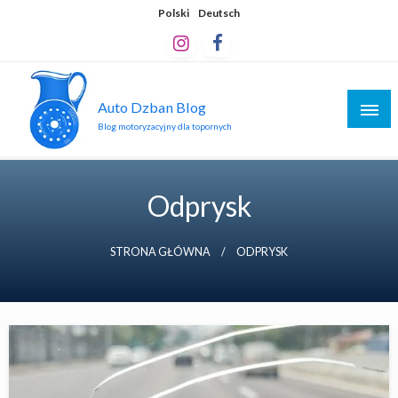
Skip
Polski
Deutsch
to
content
Auto Dzban Blog
Blog motoryzacyjny dla topornych
Odprysk
STRONA GŁÓWNA
ODPRYSK