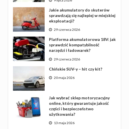
9 lipca 2026
Jakie akumulatory do skuterów
sprawdzają się najlepiej w miejskiej
eksploatacji?
29 czerwca 2026
Platforma akumulatorowa 18V: jak
sprawdzić kompatybilność
narzędzi i ładowarek?
29 czerwca 2026
Chińskie SUV-y – hit czy kit?
20 maja 2026
Jak wybrać sklep motoryzacyjny
online, który gwarantuje jakość
części i bezpieczeństwo
użytkowania?
13 maja 2026