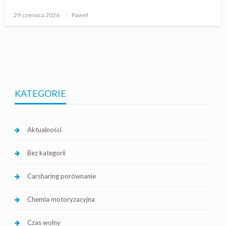
Opublikowane
29 czerwca 2026
Paweł
w
KATEGORIE
Aktualności
Bez kategorii
Carsharing porównanie
Chemia motoryzacyjna
Czas wolny