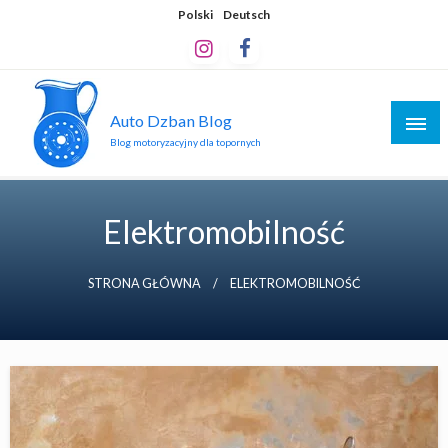
Skip
Polski
Deutsch
to
content
Auto Dzban Blog
Blog motoryzacyjny dla topornych
Elektromobilność
STRONA GŁÓWNA
ELEKTROMOBILNOŚĆ